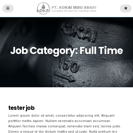
Job Category:
Full Time
tester job
Lorem ipsum dolor sit amet, consectetur adipiscing elit. Aliquam
porttitor mattis sapien. Nullam venenatis accumsan accumsan.
Aliquam facilisis massa consequat, venenatis diam sed, lacinia justo.
Donec a neque id dui dictum mattis sed ut justo. Nulla pretium leo