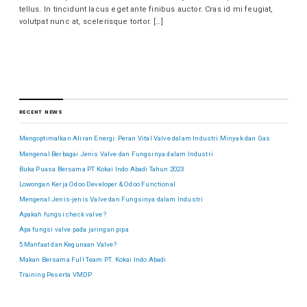
tellus. In tincidunt lacus eget ante finibus auctor. Cras id mi feugiat,
volutpat nunc at, scelerisque tortor. […]
RECENT NEWS
Mengoptimalkan Aliran Energi: Peran Vital Valve dalam Industri Minyak dan Gas
Mengenal Berbagai Jenis Valve dan Fungsinya dalam Industri
Buka Puasa Bersama PT Kokai Indo Abadi Tahun 2023
Lowongan Kerja Odoo Developer & Odoo Functional
Mengenal Jenis-jenis Valve dan Fungsinya dalam Industri
Apakah fungsi check valve ?
Apa fungsi valve pada jaringan pipa
5 Manfaat dan Kegunaan Valve?
Makan Bersama Full Team PT. Kokai Indo Abadi
Training Peserta VMDP