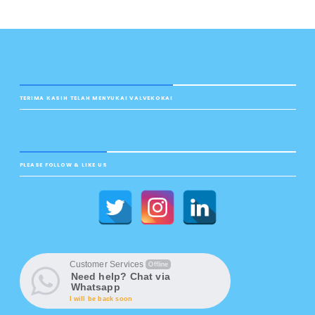
TERIMA KASIH TELAH MENYUKAI VALVEKOKAI
PLEASE FOLLOW & LIKE US
Customer Services
Offline
Need help? Chat via
Whatsapp
I will be back soon