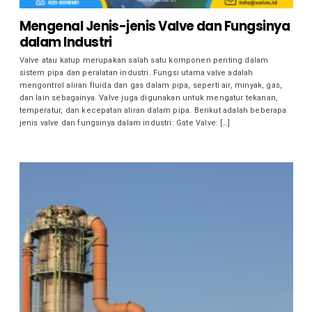
Mengenal Jenis-jenis Valve dan Fungsinya
dalam Industri
Valve atau katup merupakan salah satu komponen penting dalam
sistem pipa dan peralatan industri. Fungsi utama valve adalah
mengontrol aliran fluida dan gas dalam pipa, seperti air, minyak, gas,
dan lain sebagainya. Valve juga digunakan untuk mengatur tekanan,
temperatur, dan kecepatan aliran dalam pipa. Berikut adalah beberapa
jenis valve dan fungsinya dalam industri: Gate Valve: […]