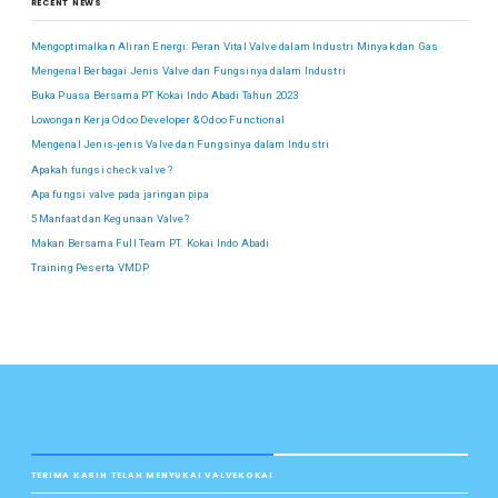
RECENT NEWS
Mengoptimalkan Aliran Energi: Peran Vital Valve dalam Industri Minyak dan Gas
Mengenal Berbagai Jenis Valve dan Fungsinya dalam Industri
Buka Puasa Bersama PT Kokai Indo Abadi Tahun 2023
Lowongan Kerja Odoo Developer & Odoo Functional
Mengenal Jenis-jenis Valve dan Fungsinya dalam Industri
Apakah fungsi check valve ?
Apa fungsi valve pada jaringan pipa
5 Manfaat dan Kegunaan Valve?
Makan Bersama Full Team PT. Kokai Indo Abadi
Training Peserta VMDP
TERIMA KASIH TELAH MENYUKAI VALVEKOKAI