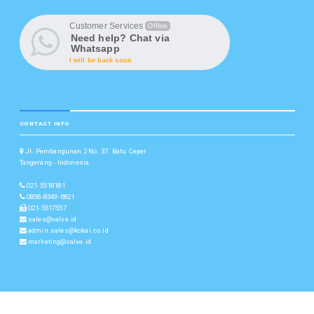
Customer Services
Offline
Need help? Chat via
Whatsapp
I will be back soon
CONTACT INFO
Jl. Pembangunan 2 No. 37. Batu Ceper
Tangerang - Indonesia
021-5518181
0858-8349-6821
021-5517557
sales@valve.id
admin.sales@kokai.co.id
marketing@valve.id