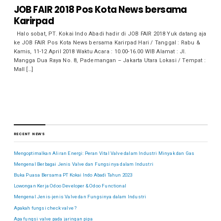
JOB FAIR 2018 Pos Kota News bersama
Karirpad
Halo sobat, PT. Kokai Indo Abadi hadir di JOB FAIR 2018 Yuk datang aja
ke JOB FAIR Pos Kota News bersama Karirpad Hari / Tanggal : Rabu &
Kamis, 11-12 April 2018 Waktu Acara : 10.00-16.00 WIB Alamat : Jl.
Mangga Dua Raya No. 8, Pademangan – Jakarta Utara Lokasi / Tempat :
Mall […]
RECENT NEWS
Mengoptimalkan Aliran Energi: Peran Vital Valve dalam Industri Minyak dan Gas
Mengenal Berbagai Jenis Valve dan Fungsinya dalam Industri
Buka Puasa Bersama PT Kokai Indo Abadi Tahun 2023
Lowongan Kerja Odoo Developer & Odoo Functional
Mengenal Jenis-jenis Valve dan Fungsinya dalam Industri
Apakah fungsi check valve ?
Apa fungsi valve pada jaringan pipa