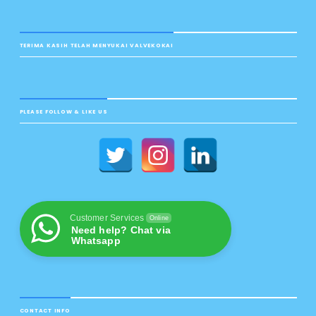
TERIMA KASIH TELAH MENYUKAI VALVEKOKAI
PLEASE FOLLOW & LIKE US
Customer Services
Online
Need help? Chat via
Whatsapp
CONTACT INFO