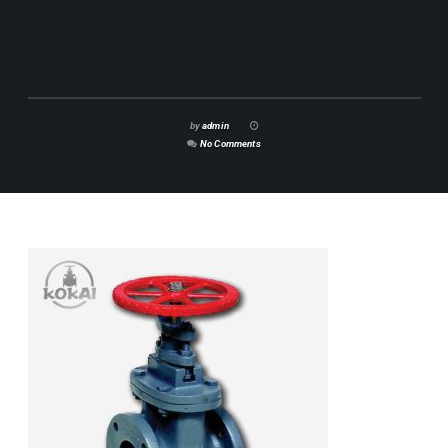
by
admin
No Comments