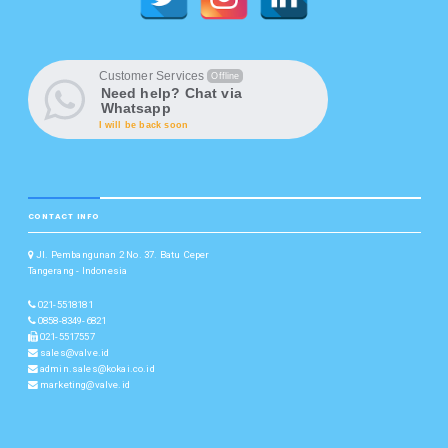
Customer Services
Offline
Need help? Chat via
Whatsapp
I will be back soon
CONTACT INFO
Jl. Pembangunan 2 No. 37. Batu Ceper
Tangerang - Indonesia
021-5518181
0858-8349-6821
021-5517557
sales@valve.id
admin.sales@kokai.co.id
marketing@valve.id