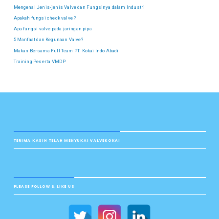
Mengenal Jenis-jenis Valve dan Fungsinya dalam Industri
Apakah fungsi check valve ?
Apa fungsi valve pada jaringan pipa
5 Manfaat dan Kegunaan Valve?
Makan Bersama Full Team PT. Kokai Indo Abadi
Training Peserta VMDP
TERIMA KASIH TELAH MENYUKAI VALVEKOKAI
PLEASE FOLLOW & LIKE US