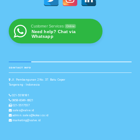
Customer Services
Online
Need help? Chat via
Whatsapp
CONTACT INFO
Jl. Pembangunan 2 No. 37. Batu Ceper
Tangerang - Indonesia
021-5518181
0858-8349-6821
021-5517557
sales@valve.id
admin.sales@kokai.co.id
marketing@valve.id