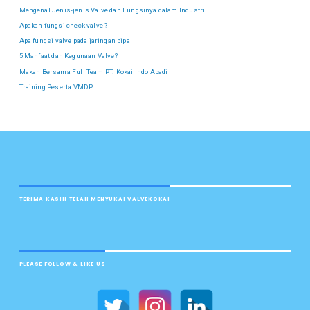
Mengenal Jenis-jenis Valve dan Fungsinya dalam Industri
Apakah fungsi check valve ?
Apa fungsi valve pada jaringan pipa
5 Manfaat dan Kegunaan Valve?
Makan Bersama Full Team PT. Kokai Indo Abadi
Training Peserta VMDP
TERIMA KASIH TELAH MENYUKAI VALVEKOKAI
PLEASE FOLLOW & LIKE US