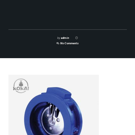
by
admin
No Comments