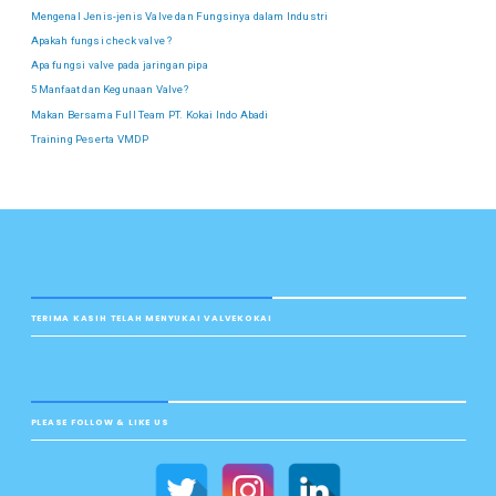
Mengenal Jenis-jenis Valve dan Fungsinya dalam Industri
Apakah fungsi check valve ?
Apa fungsi valve pada jaringan pipa
5 Manfaat dan Kegunaan Valve?
Makan Bersama Full Team PT. Kokai Indo Abadi
Training Peserta VMDP
TERIMA KASIH TELAH MENYUKAI VALVEKOKAI
PLEASE FOLLOW & LIKE US