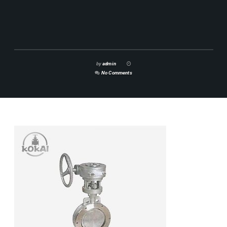
by
admin
No Comments