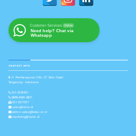
Customer Services
Online
Need help? Chat via
Whatsapp
CONTACT INFO
Jl. Pembangunan 2 No. 37. Batu Ceper
Tangerang - Indonesia
021-5518181
0858-8349-6821
021-5517557
sales@valve.id
admin.sales@kokai.co.id
marketing@valve.id