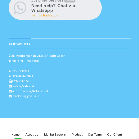
Customer Services
Offline
Need help? Chat via
Whatsapp
I will be back soon
CONTACT INFO
Jl. Pembangunan 2 No. 37. Batu Ceper
Tangerang - Indonesia
021-5518181
0858-8349-6821
021-5517557
sales@valve.id
admin.sales@kokai.co.id
marketing@valve.id
Home
About Us
Market Sectors
Product
Our Team
Our Client