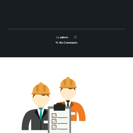
by
admin
No Comments