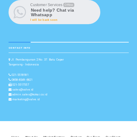
Customer Services
Offline
Need help? Chat via
Whatsapp
I will be back soon
CONTACT INFO
Jl. Pembangunan 2 No. 37. Batu Ceper
Tangerang - Indonesia
021-5518181
0858-8349-6821
021-5517557
sales@valve.id
admin.sales@kokai.co.id
marketing@valve.id