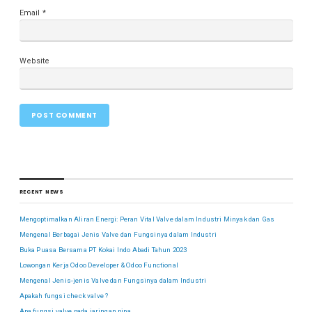
Email
*
Website
RECENT NEWS
Mengoptimalkan Aliran Energi: Peran Vital Valve dalam Industri Minyak dan Gas
Mengenal Berbagai Jenis Valve dan Fungsinya dalam Industri
Buka Puasa Bersama PT Kokai Indo Abadi Tahun 2023
Lowongan Kerja Odoo Developer & Odoo Functional
Mengenal Jenis-jenis Valve dan Fungsinya dalam Industri
Apakah fungsi check valve ?
Apa fungsi valve pada jaringan pipa