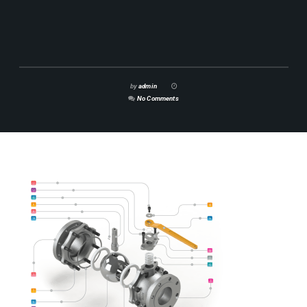
by
admin
No Comments