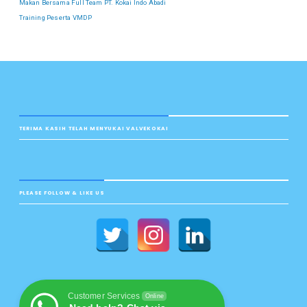
Makan Bersama Full Team PT. Kokai Indo Abadi
Training Peserta VMDP
TERIMA KASIH TELAH MENYUKAI VALVEKOKAI
PLEASE FOLLOW & LIKE US
Customer Services
Online