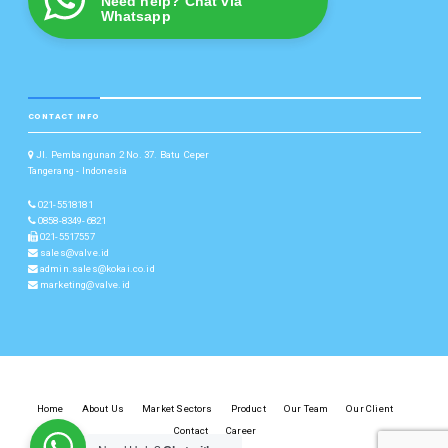
Need help? Chat via
Whatsapp
CONTACT INFO
Jl. Pembangunan 2 No. 37. Batu Ceper
Tangerang - Indonesia
021-5518181
0858-8349-6821
021-5517557
sales@valve.id
admin.sales@kokai.co.id
marketing@valve.id
Home
About Us
Market Sectors
Product
Our Team
Our Client
Contact
Career