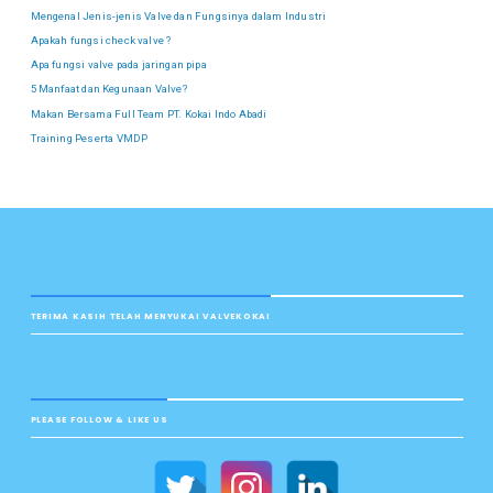
Mengenal Jenis-jenis Valve dan Fungsinya dalam Industri
Apakah fungsi check valve ?
Apa fungsi valve pada jaringan pipa
5 Manfaat dan Kegunaan Valve?
Makan Bersama Full Team PT. Kokai Indo Abadi
Training Peserta VMDP
TERIMA KASIH TELAH MENYUKAI VALVEKOKAI
PLEASE FOLLOW & LIKE US