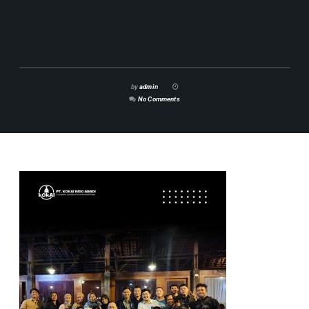
by
admin
No Comments