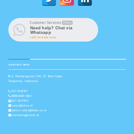
Customer Services
Offline
Need help? Chat via
Whatsapp
I will be back soon
CONTACT INFO
Jl. Pembangunan 2 No. 37. Batu Ceper
Tangerang - Indonesia
021-5518181
0858-8349-6821
021-5517557
sales@valve.id
admin.sales@kokai.co.id
marketing@valve.id