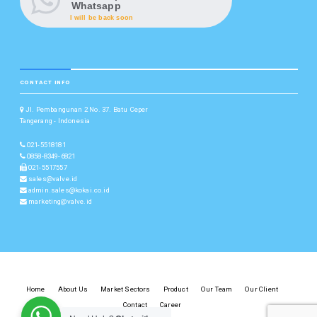
Whatsapp
I will be back soon
CONTACT INFO
Jl. Pembangunan 2 No. 37. Batu Ceper
Tangerang - Indonesia
021-5518181
0858-8349-6821
021-5517557
sales@valve.id
admin.sales@kokai.co.id
marketing@valve.id
Home
About Us
Market Sectors
Product
Our Team
Our Client
Contact
Career