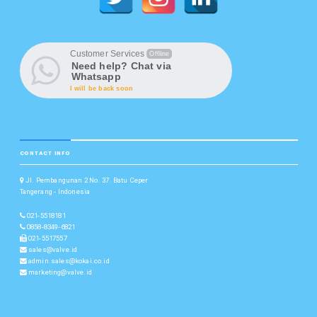
Customer Services
Offline
Need help? Chat via
Whatsapp
I will be back soon
CONTACT INFO
Jl. Pembangunan 2 No. 37. Batu Ceper
Tangerang - Indonesia
021-5518181
0858-8349-6821
021-5517557
sales@valve.id
admin.sales@kokai.co.id
marketing@valve.id