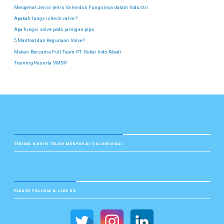
Mengenal Jenis-jenis Valve dan Fungsinya dalam Industri
Apakah fungsi check valve ?
Apa fungsi valve pada jaringan pipa
5 Manfaat dan Kegunaan Valve?
Makan Bersama Full Team PT. Kokai Indo Abadi
Training Peserta VMDP
TERIMA KASIH TELAH MENYUKAI VALVEKOKAI
PLEASE FOLLOW & LIKE US