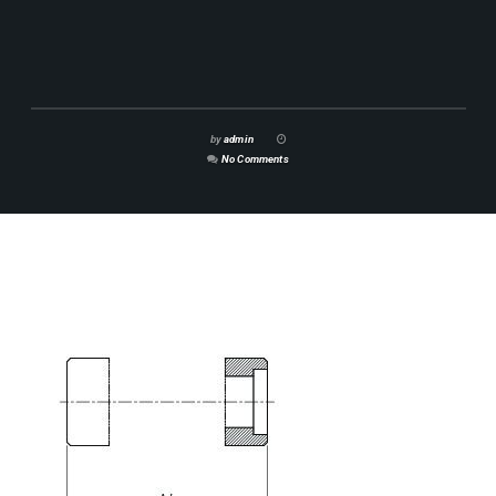
by
admin
No Comments