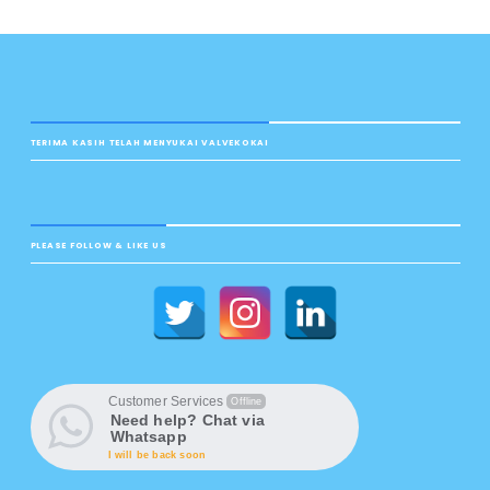
TERIMA KASIH TELAH MENYUKAI VALVEKOKAI
PLEASE FOLLOW & LIKE US
Customer Services
Offline
Need help? Chat via
Whatsapp
I will be back soon