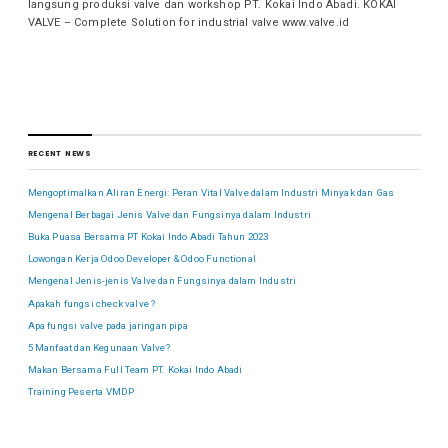
langsung produksi valve dan workshop PT. Kokai Indo Abadi. KOKAI
VALVE – Complete Solution for industrial valve www.valve.id
RECENT NEWS
Mengoptimalkan Aliran Energi: Peran Vital Valve dalam Industri Minyak dan Gas
Mengenal Berbagai Jenis Valve dan Fungsinya dalam Industri
Buka Puasa Bersama PT Kokai Indo Abadi Tahun 2023
Lowongan Kerja Odoo Developer & Odoo Functional
Mengenal Jenis-jenis Valve dan Fungsinya dalam Industri
Apakah fungsi check valve ?
Apa fungsi valve pada jaringan pipa
5 Manfaat dan Kegunaan Valve?
Makan Bersama Full Team PT. Kokai Indo Abadi
Training Peserta VMDP