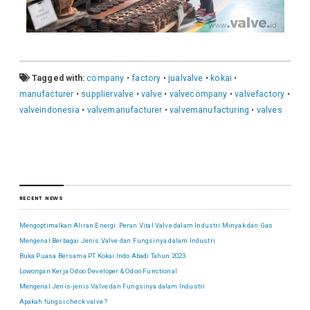
Tagged with:
company
•
factory
•
jualvalve
•
kokai
•
manufacturer
•
suppliervalve
•
valve
•
valvecompany
•
valvefactory
•
valveindonesia
•
valvemanufacturer
•
valvemanufacturing
•
valves
RECENT NEWS
Mengoptimalkan Aliran Energi: Peran Vital Valve dalam Industri Minyak dan Gas
Mengenal Berbagai Jenis Valve dan Fungsinya dalam Industri
Buka Puasa Bersama PT Kokai Indo Abadi Tahun 2023
Lowongan Kerja Odoo Developer & Odoo Functional
Mengenal Jenis-jenis Valve dan Fungsinya dalam Industri
Apakah fungsi check valve ?