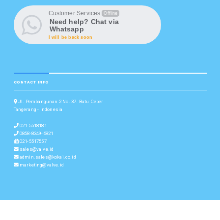
Customer Services
Offline
Need help? Chat via
Whatsapp
I will be back soon
CONTACT INFO
Jl. Pembangunan 2 No. 37. Batu Ceper
Tangerang - Indonesia
021-5518181
0858-8349-6821
021-5517557
sales@valve.id
admin.sales@kokai.co.id
marketing@valve.id