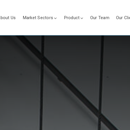
bout Us
Market Sectors
Product
Our Team
Our Cli