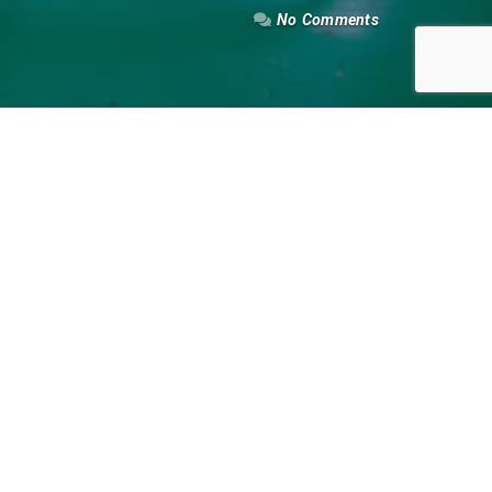
No Comments
RECENT NEWS
Mengoptimalkan Aliran Energi: Peran Vital
Valve dalam Industri Minyak dan Gas
Mengenal Berbagai Jenis Valve dan Fungsinya
dalam Industri
Buka Puasa Bersama PT Kokai Indo Abadi
Tahun 2023
Lowongan Kerja Odoo Developer & Odoo