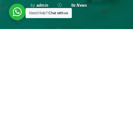
by
admin
News
Need Help?
Chat with us
Pada hari Rabu, 31 Januari 2018, PT Krak
Inspection Test dan Report Plug Valve ANS
Pembangunan II No.37 Batuceper – Tang