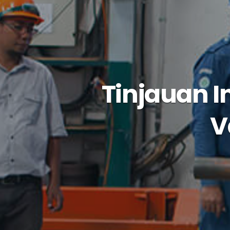
Tinjauan I
V