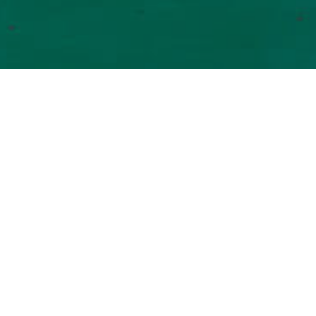
atau Steel (Persero) Tbk melakukan Tinjauan
I 12 Inchi, bertempat di PT. Kokai Indo Abadi Jl.
erang